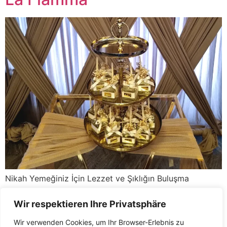
Nikah Yemeğiniz İçin Lezzet ve Şıklığın Buluşma
Noktası: La Fiamma “Nikah yemeğiniz için lezzetli bir
menü, şık bir ortam ve mükemmel bir hizmet
Wir respektieren Ihre Privatsphäre
arıyorsanız, La Fiamma Restaurant tam size göre!” Eğer
Wir verwenden Cookies, um Ihr Browser-Erlebnis zu
nikah yemeği organizasyonu için hem damak zevkinize