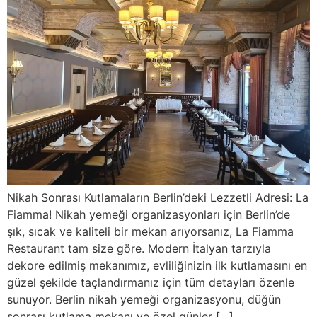
Nikah Sonrası Kutlamaların Berlin’deki Lezzetli Adresi: La
Fiamma! Nikah yemeği organizasyonları için Berlin’de
şık, sıcak ve kaliteli bir mekan arıyorsanız, La Fiamma
Restaurant tam size göre. Modern İtalyan tarzıyla
dekore edilmiş mekanımız, evliliğinizin ilk kutlamasını en
güzel şekilde taçlandırmanız için tüm detayları özenle
sunuyor. Berlin nikah yemeği organizasyonu, düğün
sonrası kutlama mekanı ve özel günler […]