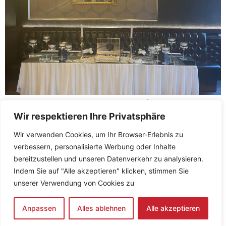
Berlin’de Nikah Yemeği Denince Akla İlk Gelen Mekan!
Berlin’de nikah yemeği organizasyonu planlıyorsanız, bu
Wir respektieren Ihre Privatsphäre
özel günü unutulmaz bir deneyime dönüştürmenin tam
Wir verwenden Cookies, um Ihr Browser-Erlebnis zu
zamanı! La Fiamma Restaurant, zarif dekorasyonu,
verbessern, personalisierte Werbung oder Inhalte
merkezi konumu ve samimi atmosferiyle nikah sonrası
bereitzustellen und unseren Datenverkehr zu analysieren.
kutlamalar için mükemmel bir mekan sunuyor. Geniş
Indem Sie auf "Alle akzeptieren" klicken, stimmen Sie
oturma alanları ve özel davet bölümleriyle hem küçük
unserer Verwendung von Cookies zu
aile buluşmalarına hem de kalabalık davetlere […]
Anpassen
Alles ablehnen
Alle akzeptieren
Tüm hakları saklıdır